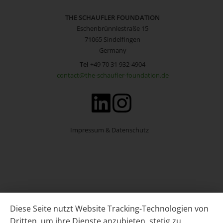
THE SCHAUFLER FOUNDATION
Eschenbrünnlestraße 15
71065 Sindelfingen
Germany
Tel
+49 70 31 932-4904
contact@the-schaufler-foundation.de
Impressum & Datenschutz
Diese Seite nutzt Website Tracking-Technologien von
Dritten, um ihre Dienste anzubieten, stetig zu