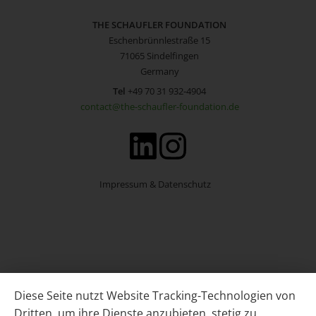
THE SCHAUFLER FOUNDATION
Eschenbrünnlestraße 15
71065 Sindelfingen
Germany
Tel
+49 70 31 932-4904
contact@the-schaufler-foundation.de
Impressum & Datenschutz
Diese Seite nutzt Website Tracking-Technologien von
Dritten, um ihre Dienste anzubieten, stetig zu